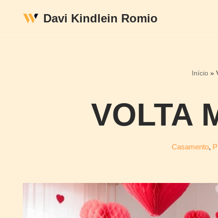
Davi Kindlein Romio
Pular
para
o
conteúdo
Início
»
VOLTA 
Casamento
,
P