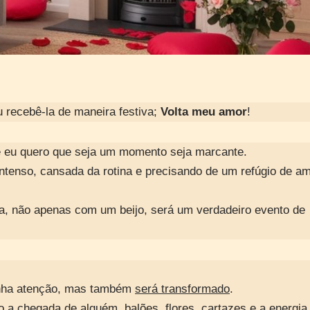
 recebê-la de maneira festiva;
Volta meu amor
!
 eu quero que seja um momento seja marcante.
ntenso, cansada da rotina e precisando de um refúgio de a
, não apenas com um beijo, será um verdadeiro evento de
inha atenção, mas também
será transformado
.
 a chegada de alguém, balões, flores, cartazes e a energia